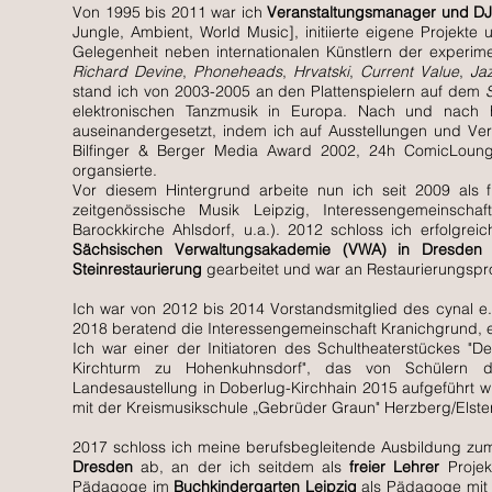
Von 1995 bis 2011 war ich
Veranstaltungsmanager und DJ
Jungle, Ambient, World Music], initiierte eigene Projekte
Gelegenheit neben internationalen Künstlern der experim
Richard Devine
,
Phoneheads
,
Hrvatski
,
Current Value
,
Ja
stand ich von 2003-2005 an den Plattenspielern auf dem
elektronischen Tanzmusik in Europa. Nach und nach
auseinandergesetzt, indem ich auf Ausstellungen und Ver
Bilfinger & Berger Media Award 2002, 24h ComicLoun
organsierte.
Vor diesem Hintergrund arbeite nun ich seit 2009 als f
zeitgenössische Musik Leipzig, Interessengemeinschaft
Barockkirche Ahlsdorf, u.a.). 2012 schloss ich erfolgre
Sächsischen Verwaltungsakademie (VWA) in Dresde
Steinrestaurierung
gearbeitet und war an Restaurierungsproj
Ich war von 2012 bis 2014 Vorstandsmitglied des cynal e
2018 beratend die Interessengemeinschaft Kranichgrund, ein
Ich war einer der Initiatoren des Schultheaterstückes 
Kirchturm zu Hohenkuhnsdorf", das von Schülern d
Landesaustellung in Doberlug-Kirchhain 2015 aufgeführt w
mit der Kreismusikschule „Gebrüder Graun" Herzberg/Elster 
2017 schloss ich meine berufsbegleitende Ausbildung z
Dresden
ab, an der ich seitdem als
freier Lehrer
Projek
Pädagoge im
Buchkindergarten Leipzig
als Pädagoge mit K